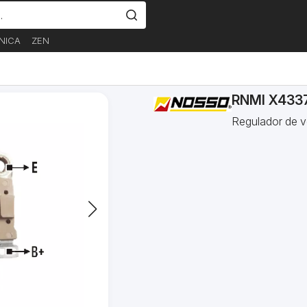
NICA
ZEN
RNMI X433
Regulador de v